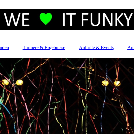
enden
Turniere & Ergebnisse
Auftritte & Events
An