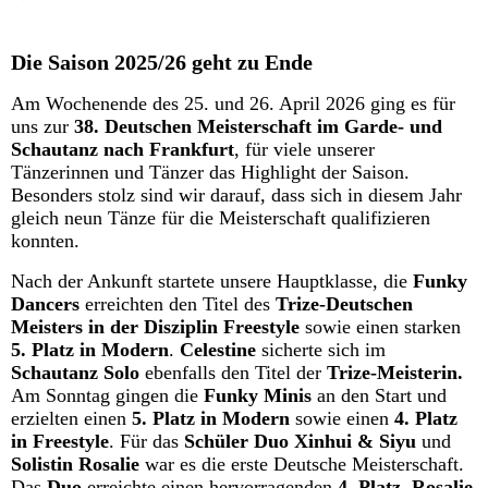
Die Saison 2025/26 geht zu Ende
Am Wochenende des 25. und 26. April 2026 ging es für
uns zur
38. Deutschen Meisterschaft im Garde- und
Schautanz nach Frankfurt
, für viele unserer
Tänzerinnen und Tänzer das Highlight der Saison.
Besonders stolz sind wir darauf, dass sich in diesem Jahr
gleich neun Tänze für die Meisterschaft qualifizieren
konnten.
Nach der Ankunft startete unsere Hauptklasse, die
Funky
Dancers
erreichten den Titel des
Trize-Deutschen
Meisters
in der Disziplin Freestyle
sowie einen starken
5. Platz in Modern
.
Celestine
sicherte sich im
Schautanz Solo
ebenfalls den Titel der
Trize-Meisterin.
Am Sonntag gingen die
Funky Minis
an den Start und
erzielten einen
5. Platz in Modern
sowie einen
4. Platz
in Freestyle
. Für das
Schüler Duo Xinhui & Siyu
und
Solistin Rosalie
war es die erste Deutsche Meisterschaft.
Das
Duo
erreichte einen hervorragenden
4. Platz
,
Rosalie