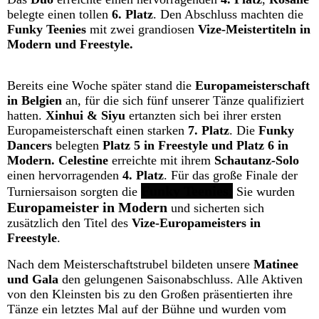
belegte einen tollen
6. Platz
. Den Abschluss machten die
Funky Teenies
mit zwei grandiosen
Vize-Meistertiteln in
Modern und Freestyle.
Bereits eine Woche später stand die
Europameisterschaft
in Belgien
an, für die sich fünf unserer Tänze qualifiziert
hatten.
Xinhui & Siyu
ertanzten sich bei ihrer ersten
Europameisterschaft einen starken
7. Platz
. Die
Funky
Dancers
belegten
Platz 5 in Freestyle und Platz 6 in
Modern.
Celestine
erreichte mit ihrem
Schautanz-Solo
einen hervorragenden
4. Platz
. Für das große Finale der
Funky Teenies
:
Turniersaison sorgten die
Sie wurden
Europameister in Modern
und sicherten sich
zusätzlich den Titel des
Vize-Europameisters in
Freestyle
.
Nach dem Meisterschaftstrubel bildeten unsere
Matinee
und Gala
den gelungenen Saisonabschluss. Alle Aktiven
von den Kleinsten bis zu den Großen präsentierten ihre
Tänze ein letztes Mal auf der Bühne und wurden vom